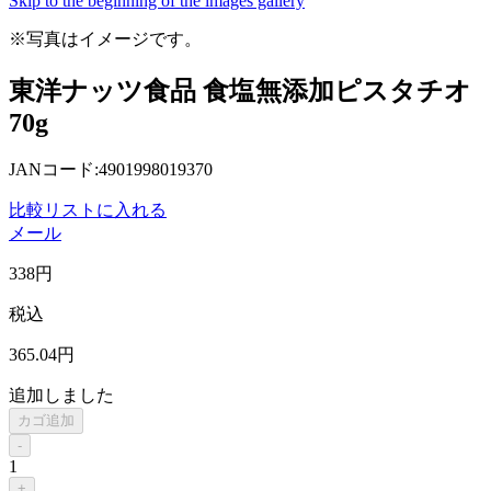
Skip to the beginning of the images gallery
※写真はイメージです。
東洋ナッツ食品 食塩無添加ピスタチオ
70g
JANコード:4901998019370
比較リストに入れる
メール
338
円
税込
365
.04
円
追加しました
カゴ追加
-
1
+