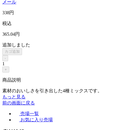
メール
338
円
税込
365
.04
円
追加しました
カゴ追加
-
1
+
商品説明
素材のおいしさを引き出した4種ミックスです。
もっと見る
前の画面に戻る
売場一覧
お気に入り売場