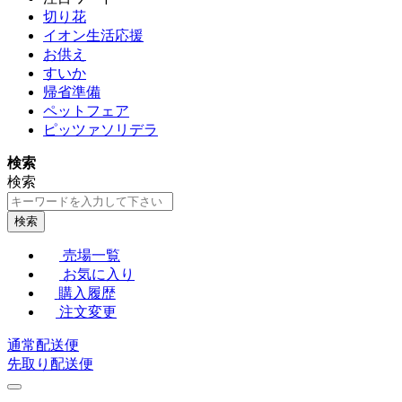
切り花
イオン生活応援
お供え
すいか
帰省準備
ペットフェア
ピッツァソリデラ
検索
検索
検索
売場一覧
お気に入り
購入履歴
注文変更
通常配送便
先取り配送便