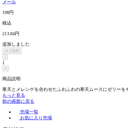
メール
198
円
税込
213
.84
円
追加しました
カゴ追加
-
1
+
商品説明
寒天とメレンゲを合わせたふわふわの寒天ムースにゼリーを
もっと見る
前の画面に戻る
売場一覧
お気に入り売場