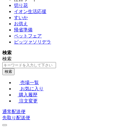
切り花
イオン生活応援
すいか
お供え
帰省準備
ペットフェア
ピッツァソリデラ
検索
検索
検索
売場一覧
お気に入り
購入履歴
注文変更
通常配送便
先取り配送便