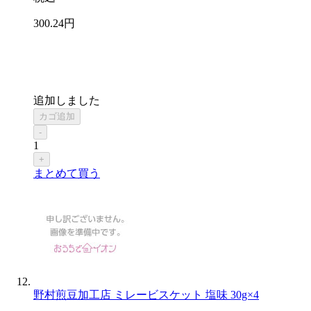
300
.24
円
追加しました
カゴ追加
-
1
+
まとめて買う
野村煎豆加工店 ミレービスケット 塩味 30g×4