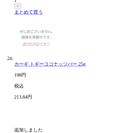
1
+
まとめて買う
カーギ トギーココナッツバー 25g
198
円
税込
213
.84
円
追加しました