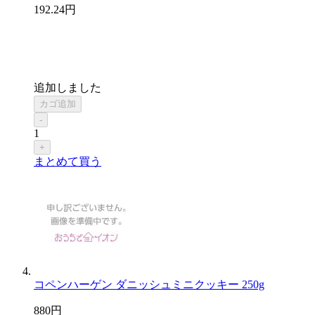
192
.24
円
追加しました
カゴ追加
-
1
+
まとめて買う
コペンハーゲン ダニッシュミニクッキー 250g
880
円