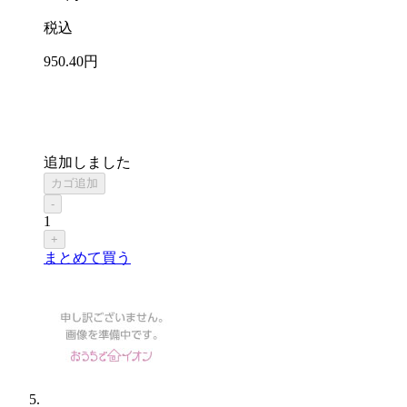
税込
950
.40
円
追加しました
カゴ追加
-
1
+
まとめて買う