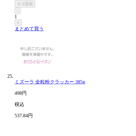
カゴ追加
-
1
+
まとめて買う
ミズーラ 全粒粉クラッカー 385g
498
円
税込
537
.84
円