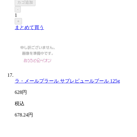
カゴ追加
-
1
+
まとめて買う
ラ・メールプラール サブレピュールブール 125g
628
円
税込
678
.24
円