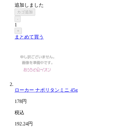
追加しました
カゴ追加
-
1
+
まとめて買う
ローカー ナポリタンミニ 45g
178
円
税込
192
.24
円