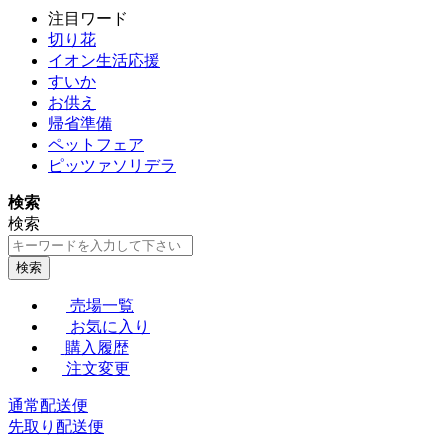
注目ワード
切り花
イオン生活応援
すいか
お供え
帰省準備
ペットフェア
ピッツァソリデラ
検索
検索
検索
売場一覧
お気に入り
購入履歴
注文変更
通常配送便
先取り配送便