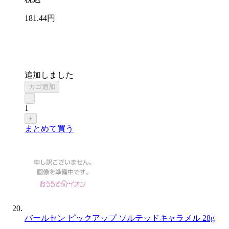
181
.44
円
追加しました
カゴ追加
-
1
+
まとめて買う
バールセン ピックアップ ソルテッドキャラメル 28g