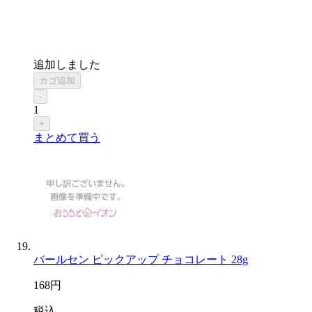
追加しました
カゴ追加
-
1
+
まとめて買う
バールセン ピックアップ チョコレート 28g
168
円
税込