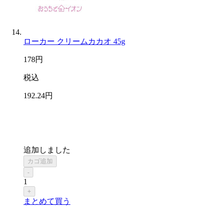
ローカー クリームカカオ 45g
178
円
税込
192
.24
円
追加しました
カゴ追加
-
1
+
まとめて買う