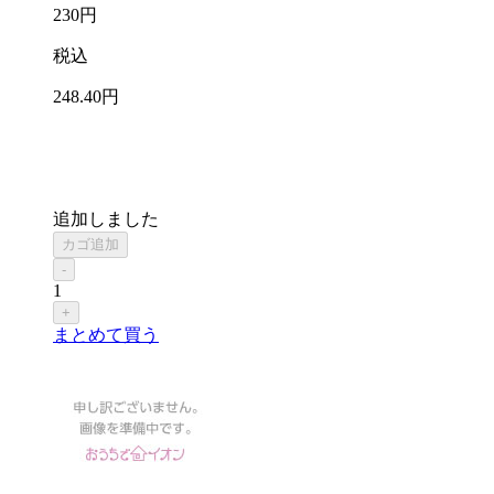
230
円
税込
248
.40
円
追加しました
カゴ追加
-
1
+
まとめて買う