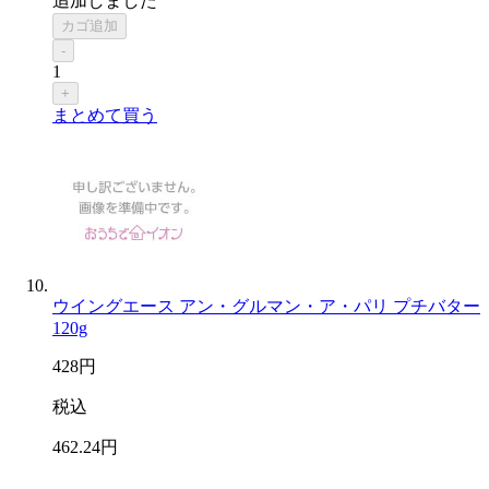
追加しました
カゴ追加
-
1
+
まとめて買う
ウイングエース アン・グルマン・ア・パリ プチバター
120g
428
円
税込
462
.24
円