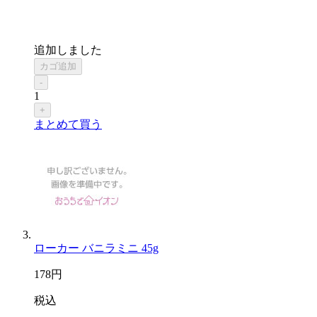
追加しました
カゴ追加
-
1
+
まとめて買う
ローカー バニラミニ 45g
178
円
税込