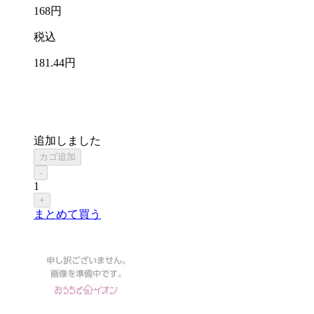
168
円
税込
181
.44
円
追加しました
カゴ追加
-
1
+
まとめて買う