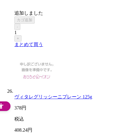
追加しました
カゴ追加
-
1
+
まとめて買う
ヴィタレグリッシーニプレーン 125g
378
円
税込
408
.24
円