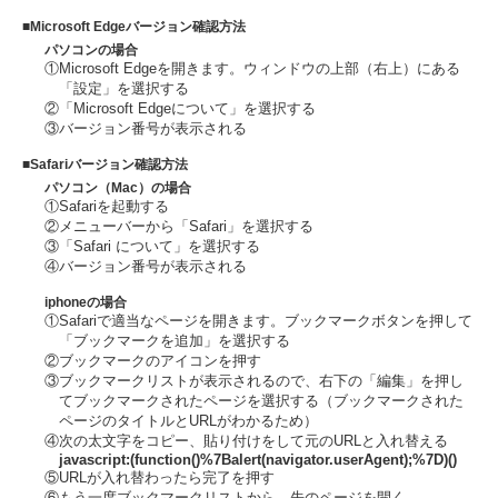
■Microsoft Edgeバージョン確認方法
パソコンの場合
①Microsoft Edgeを開きます。ウィンドウの上部（右上）にある
「設定」を選択する
②「Microsoft Edgeについて」を選択する
③バージョン番号が表示される
■Safariバージョン確認方法
パソコン（Mac）の場合
①Safariを起動する
②メニューバーから「Safari」を選択する
③「Safari について」を選択する
④バージョン番号が表示される
iphoneの場合
①Safariで適当なページを開きます。ブックマークボタンを押して
「ブックマークを追加」を選択する
②ブックマークのアイコンを押す
③ブックマークリストが表示されるので、右下の「編集」を押し
てブックマークされたページを選択する（ブックマークされた
ページのタイトルとURLがわかるため）
④次の太文字をコピー、貼り付けをして元のURLと入れ替える
javascript:(function()%7Balert(navigator.userAgent);%7D)()
⑤URLが入れ替わったら完了を押す
⑥もう一度ブックマークリストから、先のページを開く