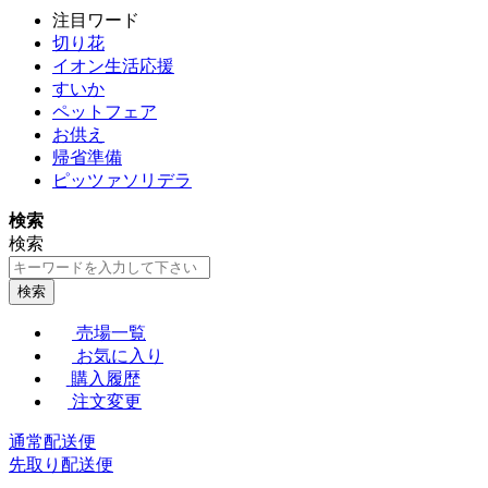
注目ワード
切り花
イオン生活応援
すいか
ペットフェア
お供え
帰省準備
ピッツァソリデラ
検索
検索
検索
売場一覧
お気に入り
購入履歴
注文変更
通常配送便
先取り配送便