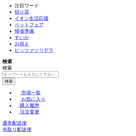
注目ワード
切り花
イオン生活応援
ペットフェア
帰省準備
すいか
お供え
ピッツァソリデラ
検索
検索
検索
売場一覧
お気に入り
購入履歴
注文変更
通常配送便
先取り配送便