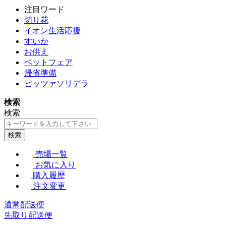
注目ワード
切り花
イオン生活応援
すいか
お供え
ペットフェア
帰省準備
ピッツァソリデラ
検索
検索
検索
売場一覧
お気に入り
購入履歴
注文変更
通常配送便
先取り配送便