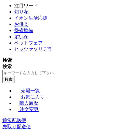
注目ワード
切り花
イオン生活応援
お供え
帰省準備
すいか
ペットフェア
ピッツァソリデラ
検索
検索
検索
売場一覧
お気に入り
購入履歴
注文変更
通常配送便
先取り配送便