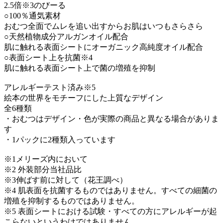
2.5倍※3のびーる
○100％通気素材
おむつ全面でムレを追い出すからお肌はいつもさらさら
○天然植物成分アルガンオイル配合
肌に触れる表面シートにオーガニック高純度オイル配合
○表面シート上を抗菌※4
肌に触れる表面シート上で菌の増殖を抑制
アレルギーテスト済み※5
絵本の世界をモチーフにした上質なデザイン
全6種類
・おむつはデザイン・色が実際の商品と異なる場合がありま
す
・1パックに2種類入っています
※1メリーズ内において
※2 外装部分当社品比
※3伸ばす前に対して（花王調べ）
※4 肌表面を抗菌するものではありません。すべての細菌の
増殖を抑制するものではありません。
※5 表面シートにおける試験・すべての方にアレルギーが起
こらないというわけではありません。