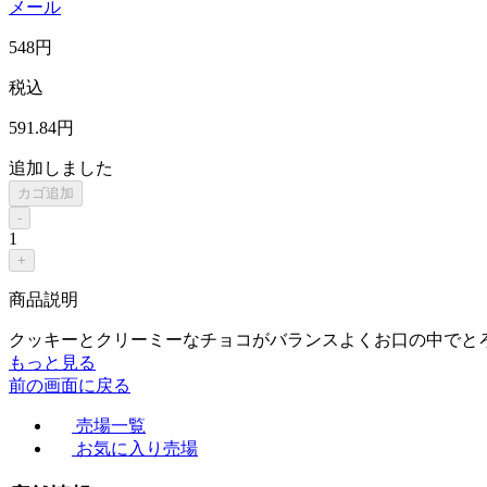
メール
548
円
税込
591
.84
円
追加しました
カゴ追加
-
1
+
商品説明
クッキーとクリーミーなチョコがバランスよくお口の中でと
もっと見る
前の画面に戻る
売場一覧
お気に入り売場