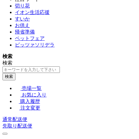
切り花
イオン生活応援
すいか
お供え
帰省準備
ペットフェア
ピッツァソリデラ
検索
検索
検索
売場一覧
お気に入り
購入履歴
注文変更
通常配送便
先取り配送便