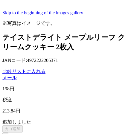
Skip to the beginning of the images gallery
※写真はイメージです。
テイストデライト メープルリーフ ク
リームクッキー 2枚入
JANコード:4972222205371
比較リストに入れる
メール
198
円
税込
213
.84
円
追加しました
カゴ追加