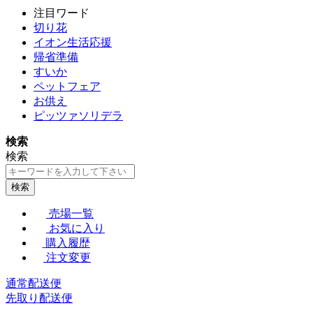
注目ワード
切り花
イオン生活応援
帰省準備
すいか
ペットフェア
お供え
ピッツァソリデラ
検索
検索
検索
売場一覧
お気に入り
購入履歴
注文変更
通常配送便
先取り配送便