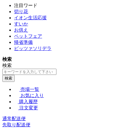
注目ワード
切り花
イオン生活応援
すいか
お供え
ペットフェア
帰省準備
ピッツァソリデラ
検索
検索
検索
売場一覧
お気に入り
購入履歴
注文変更
通常配送便
先取り配送便