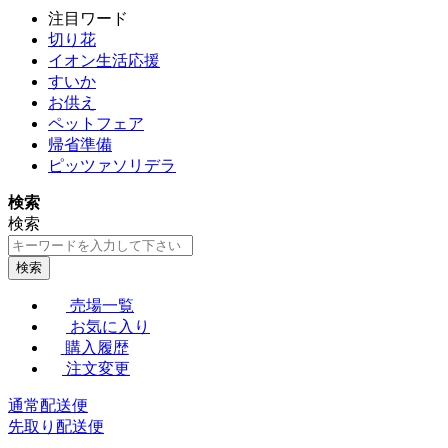
注目ワード
切り花
イオン生活応援
すいか
お供え
ペットフェア
帰省準備
ピッツァソリデラ
検索
検索
検索
売場一覧
お気に入り
購入履歴
注文変更
通常配送便
先取り配送便