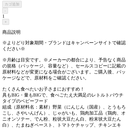
カゴ追加
-
1
+
商品説明
※よりどり対象期間・ブランドはキャンペーンサイトで確認
ください※
※月齢は目安です。※メーカーの都合により、予告なく商品
の規格（パッケージ、容量など）、セールスコピーに記載の
原材料などが変更になる場合がございます。ご購入後、パッ
ケージなどで、原材料をご確認ください。
たくさん食べたいお子さまにおすすめ！
具もBIG・量もBIGで、食べごたえ大満足のレトルトパウチ
タイプのベビーフード
組成（原材料名：素材）野菜（にんじん（国産）、とうもろ
こし、さやいんげん）、じゃがいも、鶏肉加工品（鶏肉、オ
ニオンソテー、でん粉、粒状大豆たん白、粉末状大豆たん
白）、たまねぎペースト、トマトケチャップ、チキンエキ