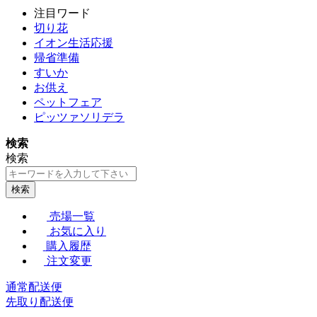
注目ワード
切り花
イオン生活応援
帰省準備
すいか
お供え
ペットフェア
ピッツァソリデラ
検索
検索
検索
売場一覧
お気に入り
購入履歴
注文変更
通常配送便
先取り配送便