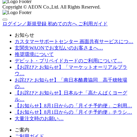
Copyright © AEON Co.,Ltd. All Rights Reserved.
ログイン／新規登録
初めての方へ
ご利用ガイド
お知らせ
カスタマーサポートセンター 画面共有サービスにつ…
玄関先WAONでお支払いのお客さまへ…
推奨環境について
デビット・プリペイドカードのご利用について…
【お詫びとお知らせ】「マーケットオーリアルブラ
ウ…
お詫びとお知らせ】「南日本酪農協同 高千穂牧場
の…
【お詫びとお知らせ】日本ルナ「高たんぱくヨーグ
ル…
【お知らせ】8月1日からの「月イチ予約便」ご利用…
【お知らせ】8月1日からの「月イチ予約便」チラシ…
大量注文時のお願い…
ご案内
ご利用ガイド