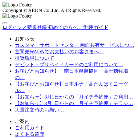
Copyright © AEON Co.,Ltd. All Rights Reserved.
ログイン／新規登録
初めての方へ
ご利用ガイド
お知らせ
カスタマーサポートセンター 画面共有サービスにつ…
玄関先WAONでお支払いのお客さまへ…
推奨環境について
デビット・プリペイドカードのご利用について…
お詫びとお知らせ】「南日本酪農協同 高千穂牧場
の…
【お詫びとお知らせ】日本ルナ「高たんぱくヨーグ
ル…
【お知らせ】8月1日からの「月イチ予約便」ご利用…
【お知らせ】8月1日からの「月イチ予約便」チラシ…
大量注文時のお願い…
ご案内
ご利用ガイド
よくある質問