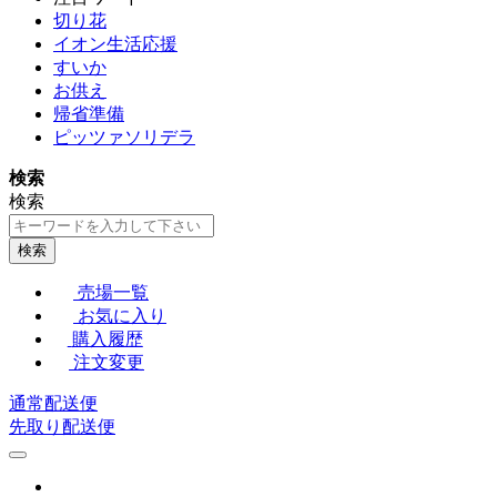
切り花
イオン生活応援
すいか
お供え
帰省準備
ピッツァソリデラ
検索
検索
検索
売場一覧
お気に入り
購入履歴
注文変更
通常配送便
先取り配送便