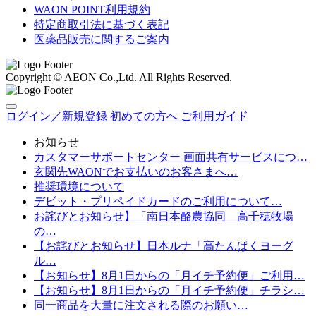
WAON POINT利用規約
特定商取引法に基づく表記
医薬品販売に関するご案内
Copyright © AEON Co.,Ltd. All Rights Reserved.
ログイン／新規登録
初めての方へ
ご利用ガイド
お知らせ
カスタマーサポートセンター 画面共有サービスにつ…
玄関先WAONでお支払いのお客さまへ…
推奨環境について
デビット・プリペイドカードのご利用について…
お詫びとお知らせ】「南日本酪農協同 高千穂牧場
の…
【お詫びとお知らせ】日本ルナ「高たんぱくヨーグ
ル…
【お知らせ】8月1日からの「月イチ予約便」ご利用…
【お知らせ】8月1日からの「月イチ予約便」チラシ…
同一商品を大量に注文される際のお願い…