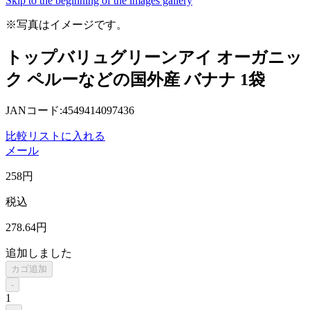
Skip to the beginning of the images gallery
※写真はイメージです。
トップバリュグリーンアイ オーガニッ
ク ペルーなどの国外産 バナナ 1袋
JANコード:4549414097436
比較リストに入れる
メール
258
円
税込
278
.64
円
追加しました
カゴ追加
-
1