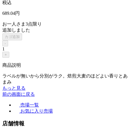
税込
689
.04
円
お一人さま
3点限り
追加しました
カゴ追加
-
1
+
商品説明
ラベルが無いから分別がラク。焙煎大麦のほどよい香りとあ
まみ
もっと見る
前の画面に戻る
売場一覧
お気に入り売場
店舗情報