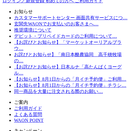
ログイン／新規登録
初めての方へ
ご利用ガイド
お知らせ
カスタマーサポートセンター 画面共有サービスにつ…
玄関先WAONでお支払いのお客さまへ…
推奨環境について
デビット・プリペイドカードのご利用について…
【お詫びとお知らせ】「マーケットオーリアルブラ
ウ…
お詫びとお知らせ】「南日本酪農協同 高千穂牧場
の…
【お詫びとお知らせ】日本ルナ「高たんぱくヨーグ
ル…
【お知らせ】8月1日からの「月イチ予約便」ご利用…
【お知らせ】8月1日からの「月イチ予約便」チラシ…
同一商品を大量に注文される際のお願い…
ご案内
ご利用ガイド
よくある質問
WAON POINT
キャンペーン