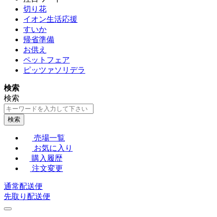
切り花
イオン生活応援
すいか
帰省準備
お供え
ペットフェア
ピッツァソリデラ
検索
検索
検索
売場一覧
お気に入り
購入履歴
注文変更
通常配送便
先取り配送便