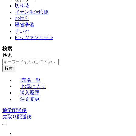
切り花
イオン生活応援
お供え
帰省準備
すいか
ピッツァソリデラ
検索
検索
検索
売場一覧
お気に入り
購入履歴
注文変更
通常配送便
先取り配送便