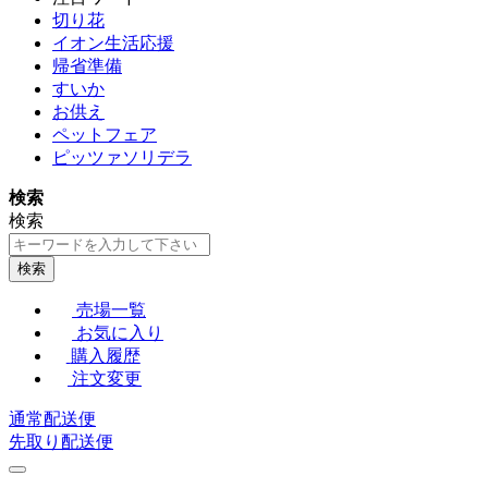
切り花
イオン生活応援
帰省準備
すいか
お供え
ペットフェア
ピッツァソリデラ
検索
検索
検索
売場一覧
お気に入り
購入履歴
注文変更
通常配送便
先取り配送便