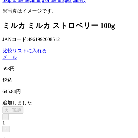
Skip to the beginning of the images gallery
※写真はイメージです。
ミルカ ミルカ ストロベリー 100g
JANコード:4961992608512
比較リストに入れる
メール
598
円
税込
645
.84
円
追加しました
カゴ追加
-
1
+