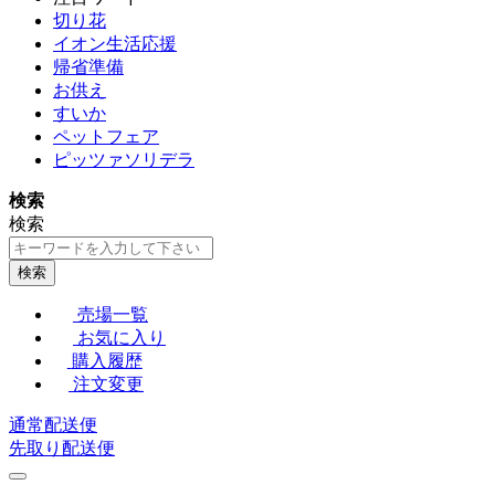
切り花
イオン生活応援
帰省準備
お供え
すいか
ペットフェア
ピッツァソリデラ
検索
検索
検索
売場一覧
お気に入り
購入履歴
注文変更
通常配送便
先取り配送便