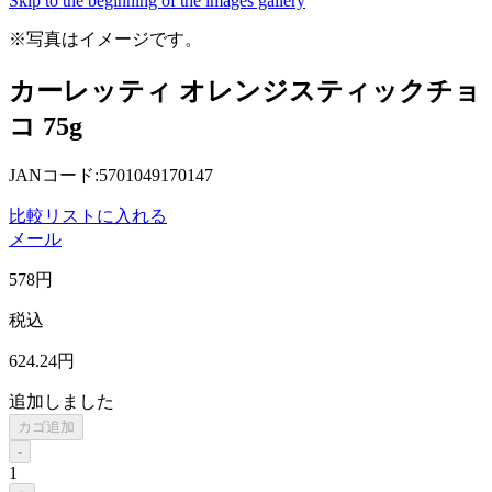
Skip to the beginning of the images gallery
※写真はイメージです。
カーレッティ オレンジスティックチョ
コ 75g
JANコード:5701049170147
比較リストに入れる
メール
578
円
税込
624
.24
円
追加しました
カゴ追加
-
1