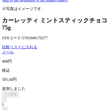
Skip to the beginning of the images gallery
※写真はイメージです。
カーレッティ ミントスティックチョコ
75g
JANコード:5701049170277
比較リストに入れる
メール
468
円
税込
505
.44
円
追加しました
カゴ追加
-
1
+