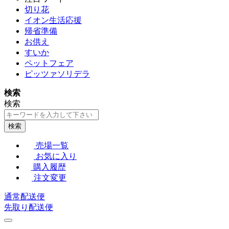
切り花
イオン生活応援
帰省準備
お供え
すいか
ペットフェア
ピッツァソリデラ
検索
検索
検索
売場一覧
お気に入り
購入履歴
注文変更
通常配送便
先取り配送便