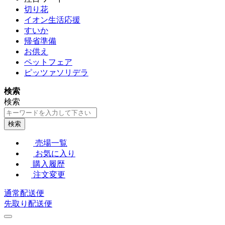
切り花
イオン生活応援
すいか
帰省準備
お供え
ペットフェア
ピッツァソリデラ
検索
検索
検索
売場一覧
お気に入り
購入履歴
注文変更
通常配送便
先取り配送便