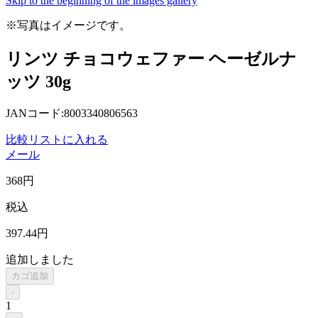
Skip to the beginning of the images gallery
※写真はイメージです。
リンツ チョコウェファー ヘーゼルナ
ッツ 30g
JANコード:8003340806563
比較リストに入れる
メール
368
円
税込
397
.44
円
追加しました
カゴ追加
-
1