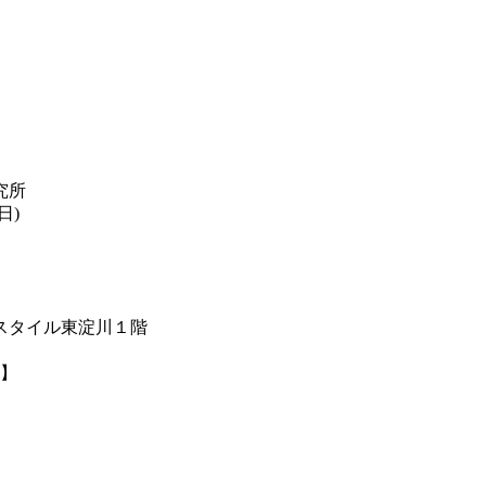
究所
日)
スタイル東淀川１階
長】