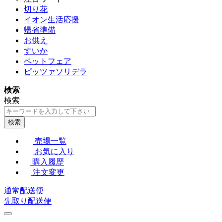
切り花
イオン生活応援
帰省準備
お供え
すいか
ペットフェア
ピッツァソリデラ
検索
検索
検索
売場一覧
お気に入り
購入履歴
注文変更
通常配送便
先取り配送便