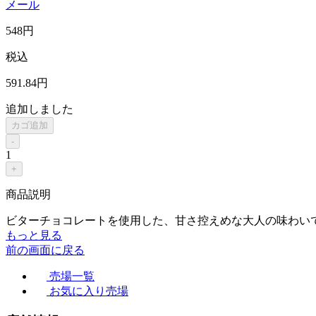
メール
548
円
税込
591
.84
円
追加しました
カゴ追加
-
1
+
商品説明
ビターチョコレートを使用した、甘さ控えめな大人の味わい
もっと見る
前の画面に戻る
売場一覧
お気に入り売場