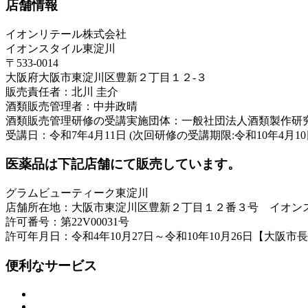
店舗情報
イオンリテール株式会社
イオンスタイル東淀川
〒533-0014
大阪府大阪市東淀川区豊新２丁目１２-３
販売責任者：北川 圭介
酒類販売管理者：中井政晴
酒類販売管理研修の受講実施団体：一般社団法人酒類製作研
受講日：令和7年4月11日 (次回研修の受講期限:令和10年4月10
医薬品は下記店舗にて販売しています。
グラムビューティーク東淀川
店舗所在地：大阪市東淀川区豊新２丁目１２番３号 イオン
許可番号：第22V00031号
許可年月日：令和4年10月27日～令和10年10月26日【大阪市
便利なサービス