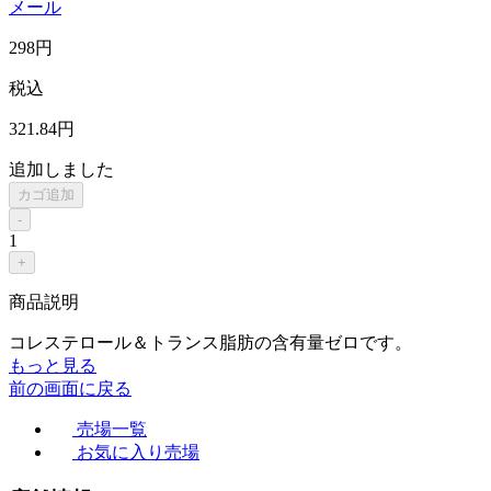
メール
298
円
税込
321
.84
円
追加しました
カゴ追加
-
1
+
商品説明
コレステロール＆トランス脂肪の含有量ゼロです。
もっと見る
前の画面に戻る
売場一覧
お気に入り売場