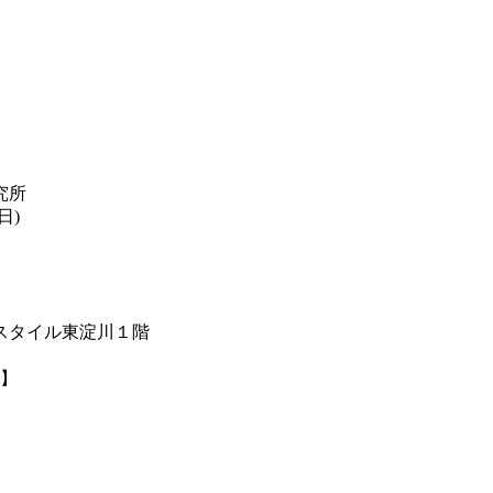
究所
日)
スタイル東淀川１階
長】