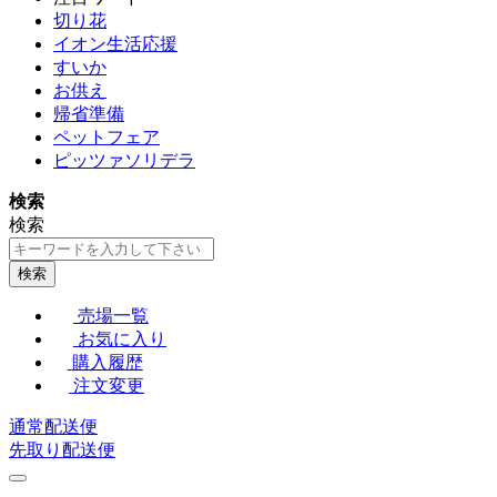
切り花
イオン生活応援
すいか
お供え
帰省準備
ペットフェア
ピッツァソリデラ
検索
検索
検索
売場一覧
お気に入り
購入履歴
注文変更
通常配送便
先取り配送便