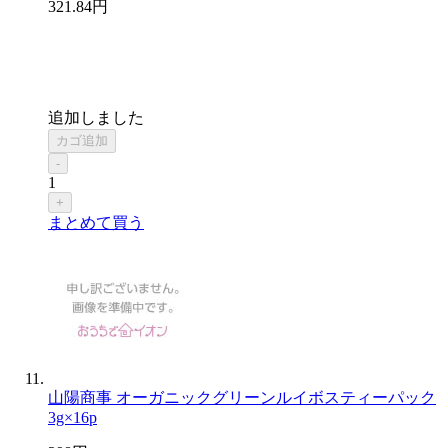
321
.84
円
追加しました
カゴ追加
-
1
+
まとめて買う
山陽商事 オーガニックグリーンルイボスティーパック
3g×16p