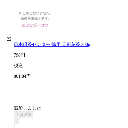
日本緑茶センター 徳用 茉莉花茶 200g
798
円
税込
861
.84
円
追加しました
カゴ追加
-
1