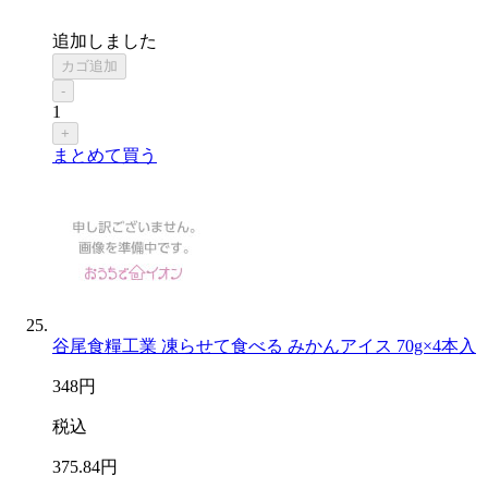
追加しました
カゴ追加
-
1
+
まとめて買う
谷尾食糧工業 凍らせて食べる みかんアイス 70g×4本入
348
円
税込
375
.84
円