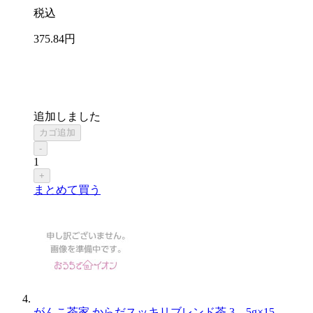
税込
375
.84
円
追加しました
カゴ追加
-
1
+
まとめて買う
がんこ茶家 からだスッキリブレンド茶 3．5g×15