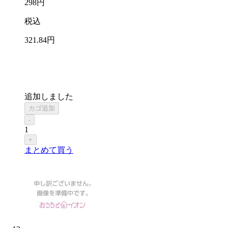
298
円
税込
321
.84
円
追加しました
カゴ追加
-
1
+
まとめて買う