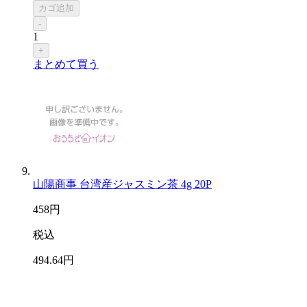
カゴ追加
-
1
+
まとめて買う
山陽商事 台湾産ジャスミン茶 4g 20P
458
円
税込
494
.64
円