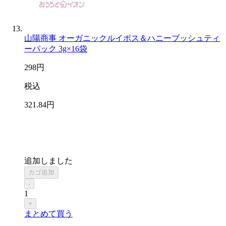
山陽商事 オーガニックルイボス＆ハニーブッシュティ
ーパック 3g×16袋
298
円
税込
321
.84
円
追加しました
カゴ追加
-
1
+
まとめて買う