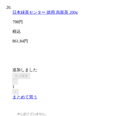
日本緑茶センター 徳用 烏龍茶 200g
798
円
税込
861
.84
円
追加しました
カゴ追加
-
1
+
まとめて買う