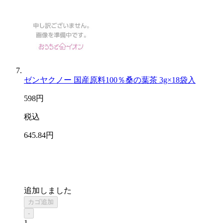
ゼンヤクノー 国産原料100％桑の葉茶 3g×18袋入
598
円
税込
645
.84
円
追加しました
カゴ追加
-
1