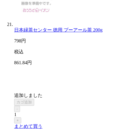
日本緑茶センター 徳用 プーアール茶 200g
798
円
税込
861
.84
円
追加しました
カゴ追加
-
1
+
まとめて買う