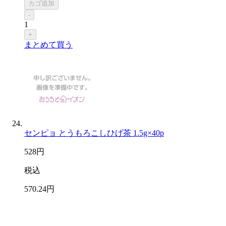
カゴ追加
-
1
+
まとめて買う
センピョ とうもろこしひげ茶 1.5g×40p
528
円
税込
570
.24
円