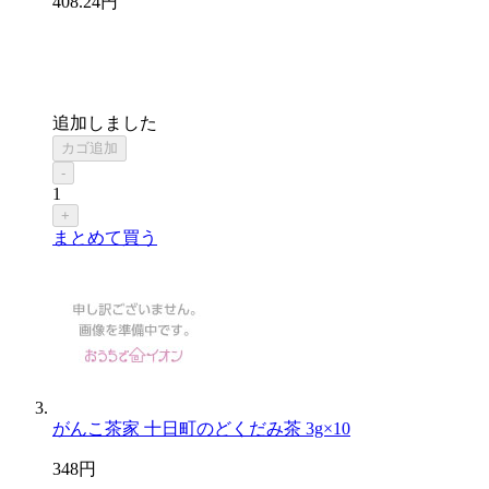
408
.24
円
追加しました
カゴ追加
-
1
+
まとめて買う
がんこ茶家 十日町のどくだみ茶 3g×10
348
円