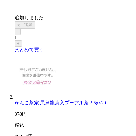
追加しました
カゴ追加
-
1
+
まとめて買う
がんこ茶家 黒烏龍茶入プーアル茶 2.5g×20
378
円
税込