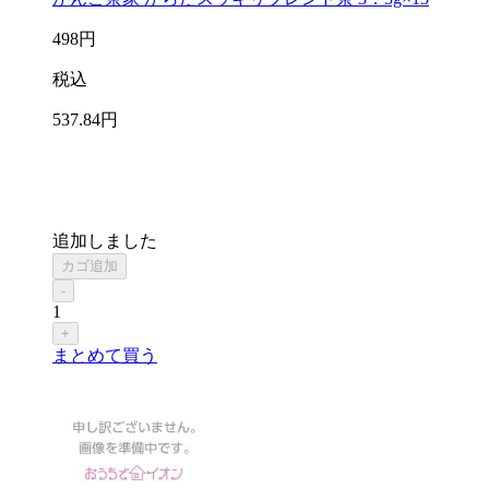
498
円
税込
537
.84
円
追加しました
カゴ追加
-
1
+
まとめて買う