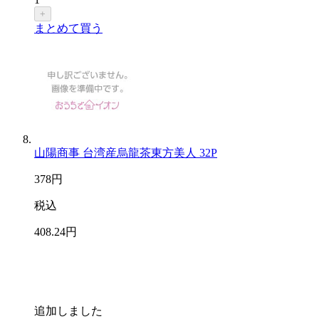
+
まとめて買う
山陽商事 台湾産烏龍茶東方美人 32P
378
円
税込
408
.24
円
追加しました