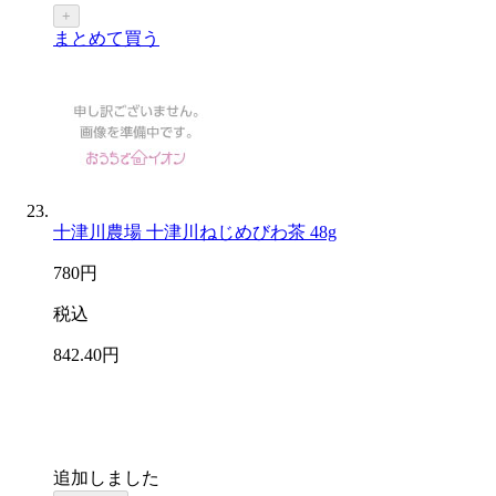
+
まとめて買う
十津川農場 十津川ねじめびわ茶 48g
780
円
税込
842
.40
円
追加しました