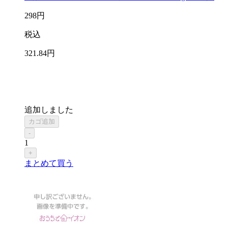
298
円
税込
321
.84
円
追加しました
カゴ追加
-
1
+
まとめて買う