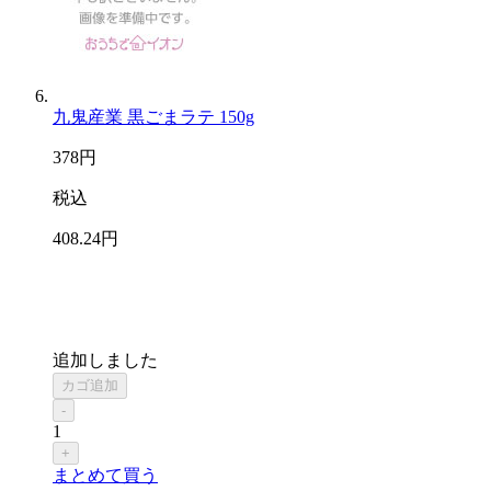
九鬼産業 黒ごまラテ 150g
378
円
税込
408
.24
円
追加しました
カゴ追加
-
1
+
まとめて買う