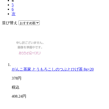
4
5
6
次
並び替え
がんこ茶家 とうもろこしのつぶとひげ茶 8g×20
378
円
税込
408
.24
円