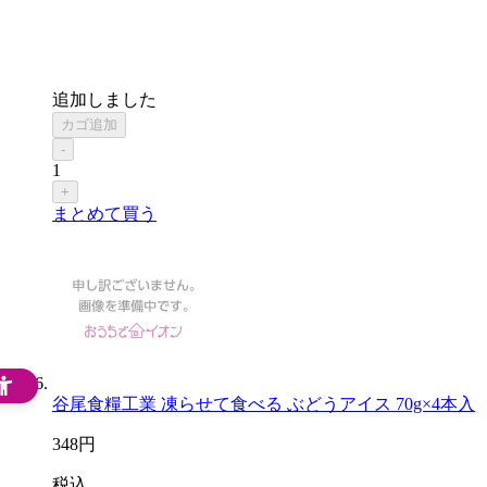
追加しました
カゴ追加
-
1
+
まとめて買う
谷尾食糧工業 凍らせて食べる ぶどうアイス 70g×4本入
348
円
税込