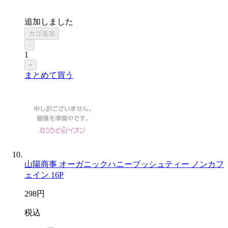
追加しました
カゴ追加
-
1
+
まとめて買う
山陽商事 オーガニックハニーブッシュティー ノンカフ
ェイン 16P
298
円
税込