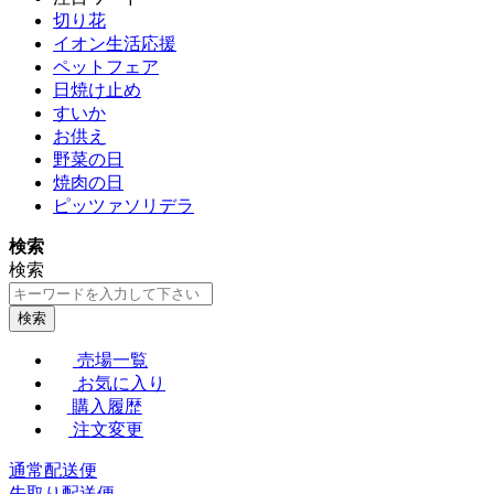
切り花
イオン生活応援
ペットフェア
日焼け止め
すいか
お供え
野菜の日
焼肉の日
ピッツァソリデラ
検索
検索
検索
売場一覧
お気に入り
購入履歴
注文変更
通常配送便
先取り配送便