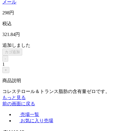
メール
298
円
税込
321
.84
円
追加しました
カゴ追加
-
1
+
商品説明
コレステロール＆トランス脂肪の含有量ゼロです。
もっと見る
前の画面に戻る
売場一覧
お気に入り売場