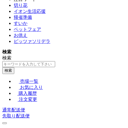
切り花
イオン生活応援
帰省準備
すいか
ペットフェア
お供え
ピッツァソリデラ
検索
検索
検索
売場一覧
お気に入り
購入履歴
注文変更
通常配送便
先取り配送便