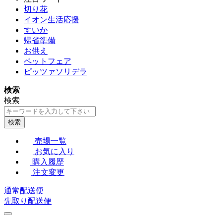
切り花
イオン生活応援
すいか
帰省準備
お供え
ペットフェア
ピッツァソリデラ
検索
検索
検索
売場一覧
お気に入り
購入履歴
注文変更
通常配送便
先取り配送便