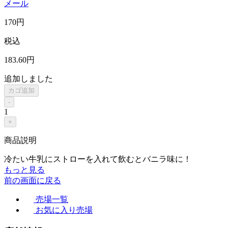
メール
170
円
税込
183
.60
円
追加しました
カゴ追加
-
1
+
商品説明
冷たい牛乳にストローを入れて飲むとバニラ味に！
もっと見る
前の画面に戻る
売場一覧
お気に入り売場