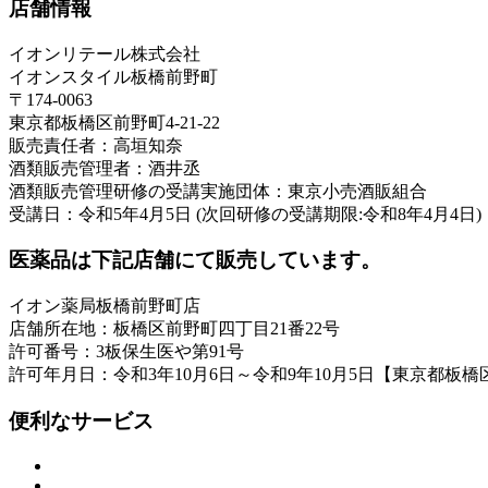
店舗情報
イオンリテール株式会社
イオンスタイル板橋前野町
〒174-0063
東京都板橋区前野町4-21-22
販売責任者：高垣知奈
酒類販売管理者：酒井丞
酒類販売管理研修の受講実施団体：東京小売酒販組合
受講日：令和5年4月5日 (次回研修の受講期限:令和8年4月4日)
医薬品は下記店舗にて販売しています。
イオン薬局板橋前野町店
店舗所在地：板橋区前野町四丁目21番22号
許可番号：3板保生医や第91号
許可年月日：令和3年10月6日～令和9年10月5日【東京都板
便利なサービス