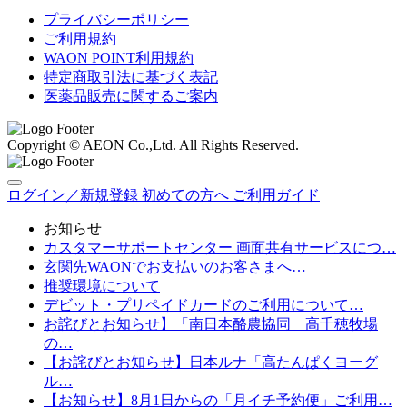
プライバシーポリシー
ご利用規約
WAON POINT利用規約
特定商取引法に基づく表記
医薬品販売に関するご案内
Copyright © AEON Co.,Ltd. All Rights Reserved.
ログイン／新規登録
初めての方へ
ご利用ガイド
お知らせ
カスタマーサポートセンター 画面共有サービスにつ…
玄関先WAONでお支払いのお客さまへ…
推奨環境について
デビット・プリペイドカードのご利用について…
お詫びとお知らせ】「南日本酪農協同 高千穂牧場
の…
【お詫びとお知らせ】日本ルナ「高たんぱくヨーグ
ル…
【お知らせ】8月1日からの「月イチ予約便」ご利用…