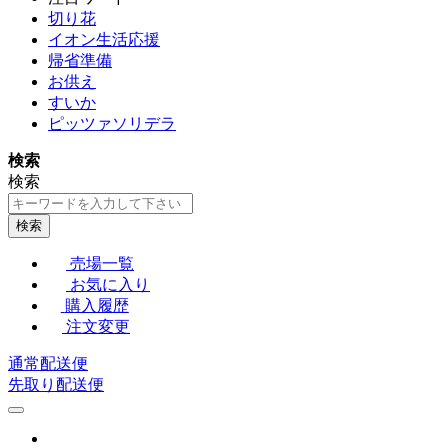
切り花
イオン生活応援
帰省準備
お供え
すいか
ピッツァソリデラ
検索
検索
検索
売場一覧
お気に入り
購入履歴
注文変更
通常配送便
先取り配送便