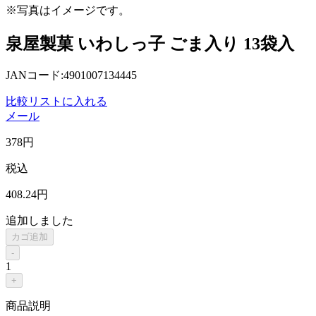
※写真はイメージです。
泉屋製菓 いわしっ子 ごま入り 13袋入
JANコード:4901007134445
比較リストに入れる
メール
378
円
税込
408
.24
円
追加しました
カゴ追加
-
1
+
商品説明