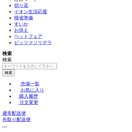
切り花
イオン生活応援
帰省準備
すいか
お供え
ペットフェア
ピッツァソリデラ
検索
検索
検索
売場一覧
お気に入り
購入履歴
注文変更
通常配送便
先取り配送便