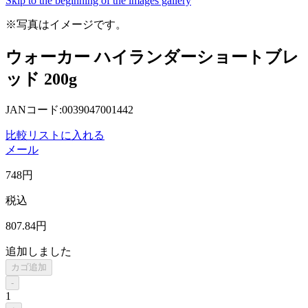
Skip to the beginning of the images gallery
※写真はイメージです。
ウォーカー ハイランダーショートブレ
ッド 200g
JANコード:0039047001442
比較リストに入れる
メール
748
円
税込
807
.84
円
追加しました
カゴ追加
-
1