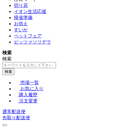
切り花
イオン生活応援
帰省準備
お供え
すいか
ペットフェア
ピッツァソリデラ
検索
検索
検索
売場一覧
お気に入り
購入履歴
注文変更
通常配送便
先取り配送便