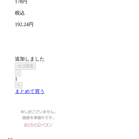
178
円
税込
192
.24
円
追加しました
カゴ追加
-
1
+
まとめて買う