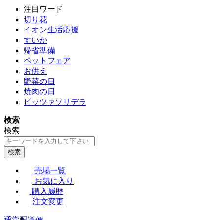
注目ワード
切り花
イオン生活応援
すいか
帰省準備
ペットフェア
お供え
野菜の日
焼肉の日
ピッツァソリデラ
検索
検索
検索
売場一覧
お気に入り
購入履歴
注文変更
通常配送便