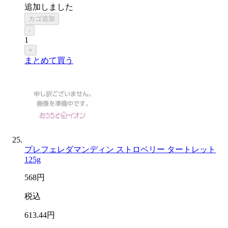
追加しました
カゴ追加
-
1
+
まとめて買う
プレフェレダマンディン ストロベリー タートレット
125g
568
円
税込
613
.44
円