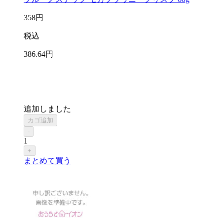
358
円
税込
386
.64
円
追加しました
カゴ追加
-
1
+
まとめて買う