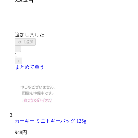
248
.40
円
追加しました
カゴ追加
-
1
+
まとめて買う
カーギー ミニトギーバッグ 125g
948
円