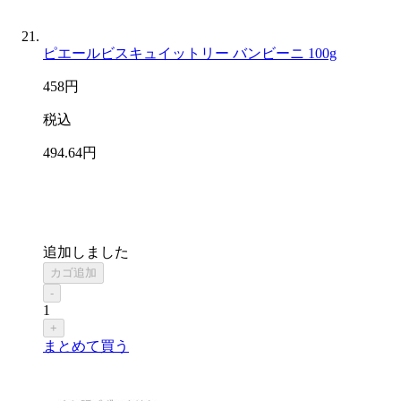
ピエールビスキュイットリー バンビーニ 100g
458
円
税込
494
.64
円
追加しました
カゴ追加
-
1
+
まとめて買う