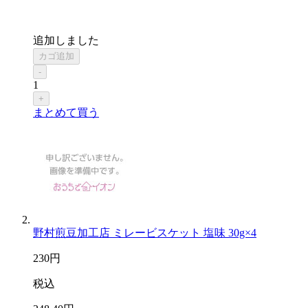
追加しました
カゴ追加
-
1
+
まとめて買う
野村煎豆加工店 ミレービスケット 塩味 30g×4
230
円
税込