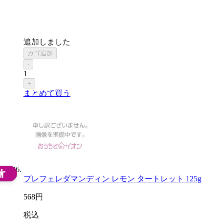
追加しました
カゴ追加
-
1
+
まとめて買う
プレフェレダマンディン レモン タートレット 125g
568
円
税込