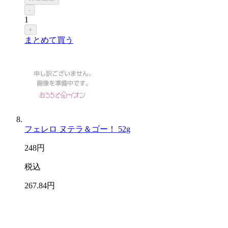
-
1
+
まとめて買う
フェレロ ヌテラ＆ゴー！ 52g
248
円
税込
267
.84
円