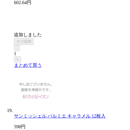
602
.64
円
追加しました
カゴ追加
-
1
+
まとめて買う
サンミッシェル パルミエ キャラメル 12枚入
598
円