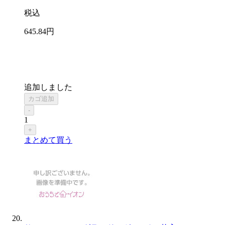
税込
645
.84
円
追加しました
カゴ追加
-
1
+
まとめて買う