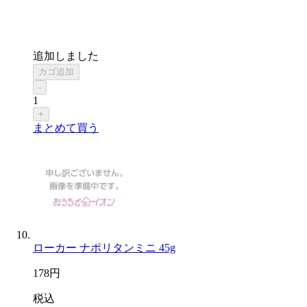
追加しました
カゴ追加
-
1
+
まとめて買う
ローカー ナポリタンミニ 45g
178
円
税込