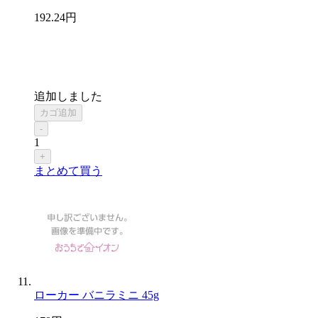
192
.24
円
追加しました
カゴ追加
-
1
+
まとめて買う
ローカー バニラミニ 45g