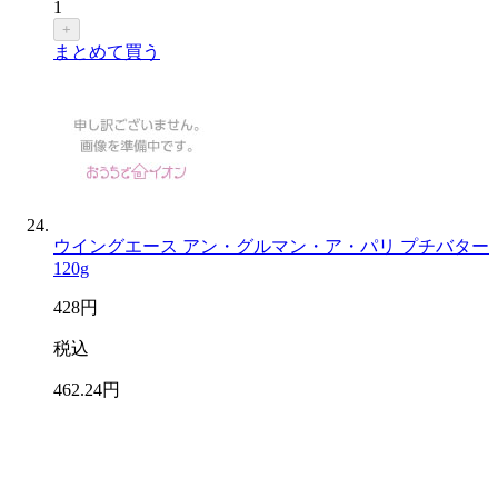
1
+
まとめて買う
ウイングエース アン・グルマン・ア・パリ プチバター
120g
428
円
税込
462
.24
円