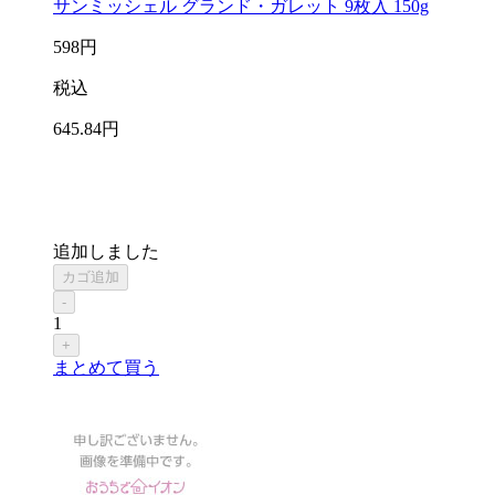
サンミッシェル グランド・ガレット 9枚入 150g
598
円
税込
645
.84
円
追加しました
カゴ追加
-
1
+
まとめて買う