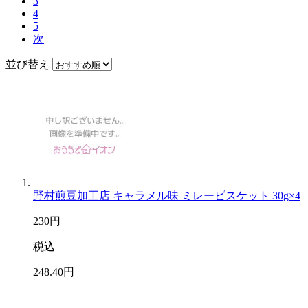
3
4
5
次
並び替え
野村煎豆加工店 キャラメル味 ミレービスケット 30g×4
230
円
税込
248
.40
円