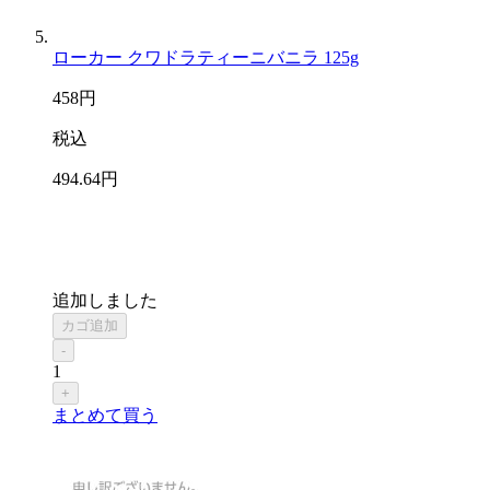
ローカー クワドラティーニバニラ 125g
458
円
税込
494
.64
円
追加しました
カゴ追加
-
1
+
まとめて買う