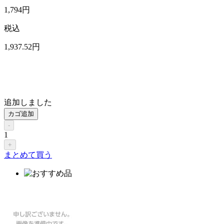
1,794
円
税込
1,937
.52
円
追加しました
カゴ追加
-
1
+
まとめて買う