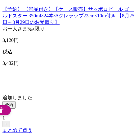
【予約】 【景品付き】【ケース販売】サッポロビール ゴー
ルドスター 350ml×24本※クレラップ22cm×10m付き 【8月25
日～8月29日のお受取り】
お一人さま
5点限り
3,120
円
税込
3,432
円
追加しました
予約
-
1
+
まとめて買う