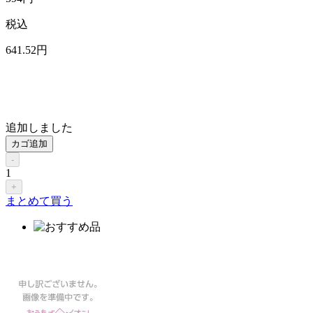
税込
641
.52
円
追加しました
カゴ追加
-
1
+
まとめて買う