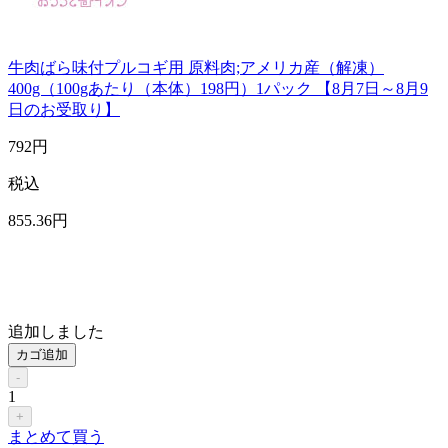
牛肉ばら味付プルコギ用 原料肉;アメリカ産（解凍）
400g（100gあたり（本体）198円）1パック 【8月7日～8月9
日のお受取り】
792
円
税込
855
.36
円
追加しました
カゴ追加
-
1
+
まとめて買う