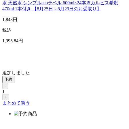
水 天然水 シンプルecoラベル 600ml×24本※カルピス希釈
470ml 1本付き 【8月25日～8月29日のお受取り】
1,848
円
税込
1,995
.84
円
追加しました
予約
-
1
+
まとめて買う