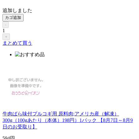
追加しました
カゴ追加
-
1
+
まとめて買う
牛肉ばら味付プルコギ用 原料肉;アメリカ産（解凍）
300g（100gあたり（本体）198円）1パック 【8月7日～8月9
日のお受取り】
594
円