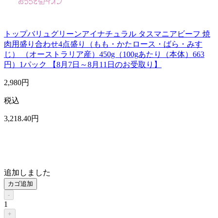
トップバリュグリーンアイナチュラル タスマニアビーフ 焼
肉用盛り合わせ4点盛り（もも・かたロース・ばら・みす
じ） （オーストラリア産）450g（100gあたり（本体）663
円）1パック 【8月7日～8月11日のお受取り】
2,980
円
税込
3,218
.40
円
追加しました
カゴ追加
-
1
+