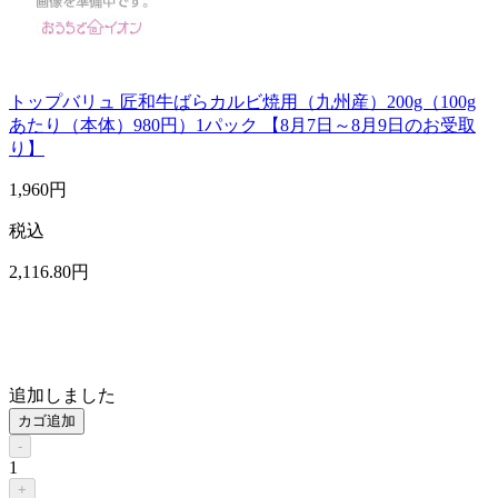
トップバリュ 匠和牛ばらカルビ焼用（九州産）200g（100g
あたり（本体）980円）1パック 【8月7日～8月9日のお受取
り】
1,960
円
税込
2,116
.80
円
追加しました
カゴ追加
-
1
+