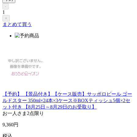
-
1
+
まとめて買う
【予約】 【景品付き】【ケース販売】サッポロビール ゴー
ルドスター 350ml×24本×3ケース※BOXティッシュ5個×2セ
ット付き 【8月25日～8月29日のお受取り】
お一人さま
2点限り
9,360
円
税込