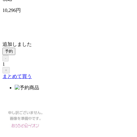
10,296
円
追加しました
予約
-
1
+
まとめて買う