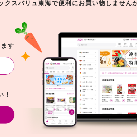
ックスバリュ東海で
便利にお買い物しません
を
きます
い！