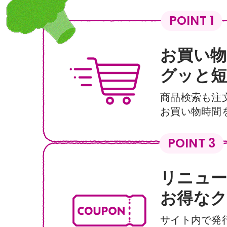
POINT 1
お買い物
グッと短
商品検索も注
お買い物時間
POINT 3
リニュー
お得なク
サイト内で発