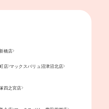
新橋店
町店
マックスバリュ沼津沼北店
塚四之宮店