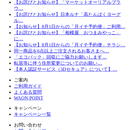
【お詫びとお知らせ】「マーケットオーリアルブラ
ウ…
【お詫びとお知らせ】日本ルナ「高たんぱくヨーグ
ル…
【お知らせ】8月1日からの「月イチ予約便」ご利用…
【お詫びとお知らせ】「相模屋 おつまみやっこ」
に…
【お知らせ】8月1日からの「月イチ予約便」チラシ…
同一商品を6点以上ご注文されるお客さまへ…
「エコバック」回収にご協力お願いします…
転居等に伴う住所変更についてのお願い…
【本人認証サービス（3Dセキュア）について】…
ご案内
ご利用ガイド
よくある質問
WAON POINT
キャンペーン
キャンペーン一覧
お問い合わせ