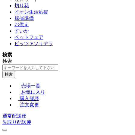
切り花
イオン生活応援
帰省準備
お供え
すいか
ペットフェア
ピッツァソリデラ
検索
検索
検索
売場一覧
お気に入り
購入履歴
注文変更
通常配送便
先取り配送便