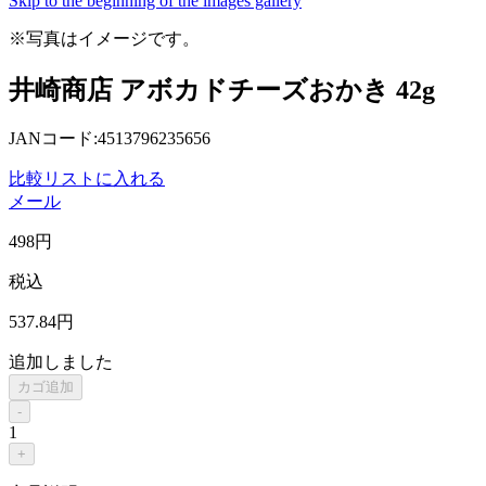
Skip to the beginning of the images gallery
※写真はイメージです。
井崎商店 アボカドチーズおかき 42g
JANコード:4513796235656
比較リストに入れる
メール
498
円
税込
537
.84
円
追加しました
カゴ追加
-
1
+