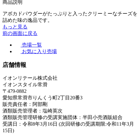
商品説明
アボカドパウダーがたっぷりと入ったクリーミーなチーズを
詰めた味の逸品です。
もっと見る
前の画面に戻る
売場一覧
お気に入り売場
店舗情報
イオンリテール株式会社
イオンスタイル常滑
〒479-0882
愛知県常滑市りんくう町2丁目20番3
販売責任者：阿部剛
酒類販売管理者：塩崎英次
酒類販売管理研修の受講実施団体：半田小売酒販組合
受講日：令和8年3月16日 (次回研修の受講期限:令和11年3月
15日)