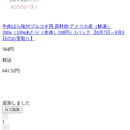
牛肉ばら味付プルコギ用 原料肉;アメリカ産（解凍）
300g（100gあたり（本体）198円）1パック 【8月7日～8月9
日のお受取り】
594
円
税込
641
.52
円
追加しました
カゴ追加
-
1
+