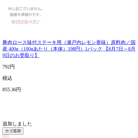
豚肉ロース味付ステーキ用（瀬戸内レモン香味）原料肉／国
産 400g（100gあたり（本体）198円）1パック 【8月7日～8月
9日のお受取り】
792
円
税込
855
.36
円
追加しました
カゴ追加
-