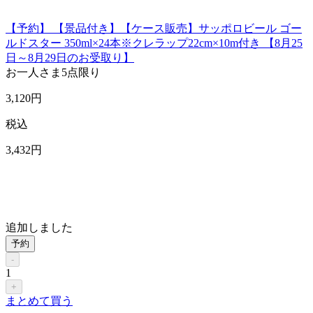
【予約】 【景品付き】【ケース販売】サッポロビール ゴー
ルドスター 350ml×24本※クレラップ22cm×10m付き 【8月25
日～8月29日のお受取り】
お一人さま
5点限り
3,120
円
税込
3,432
円
追加しました
予約
-
1
+
まとめて買う