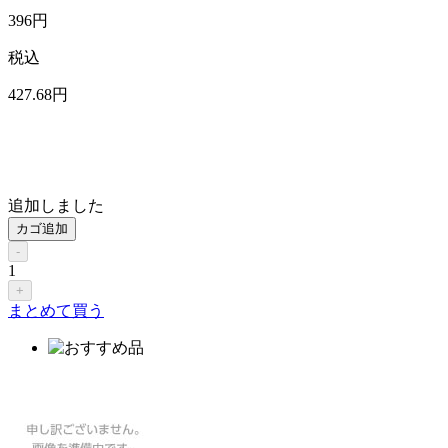
396
円
税込
427
.68
円
追加しました
カゴ追加
-
1
+
まとめて買う