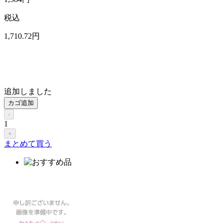
税込
1,710
.72
円
追加しました
カゴ追加
-
1
+
まとめて買う