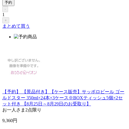
予約
-
1
+
まとめて買う
【予約】 【景品付き】【ケース販売】サッポロビール ゴー
ルドスター 350ml×24本×3ケース※BOXティッシュ5個×2セ
ット付き 【8月25日～8月29日のお受取り】
お一人さま
2点限り
9,360
円