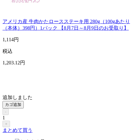
アメリカ産 牛肉かたロースステーキ用 280g（100gあたり
（本体）398円）1パック 【8月7日～8月9日のお受取り】
1,114
円
税込
1,203
.12
円
追加しました
カゴ追加
-
1
+
まとめて買う