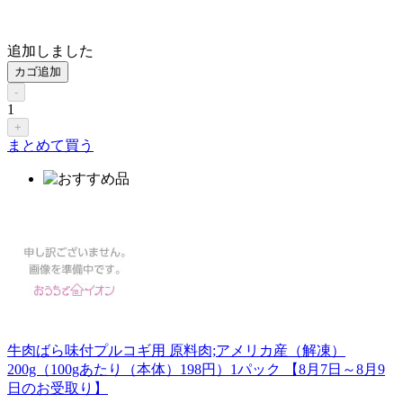
追加しました
カゴ追加
-
1
+
まとめて買う
牛肉ばら味付プルコギ用 原料肉;アメリカ産（解凍）
200g（100gあたり（本体）198円）1パック 【8月7日～8月9
日のお受取り】