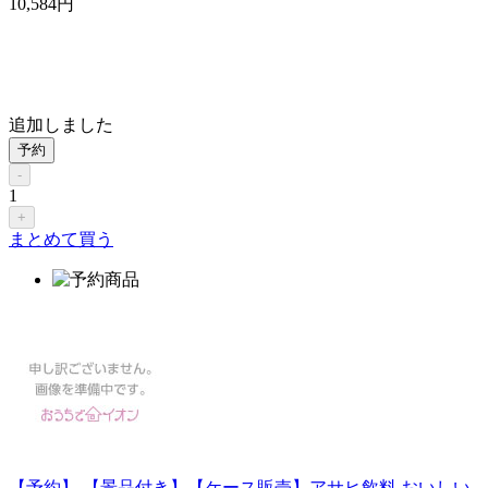
10,584
円
追加しました
予約
-
1
+
まとめて買う
【予約】 【景品付き】【ケース販売】アサヒ飲料 おいしい