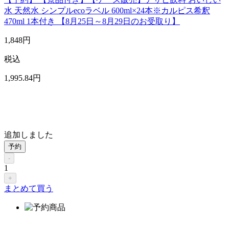
水 天然水 シンプルecoラベル 600ml×24本※カルピス希釈
470ml 1本付き 【8月25日～8月29日のお受取り】
1,848
円
税込
1,995
.84
円
追加しました
予約
-
1
+
まとめて買う