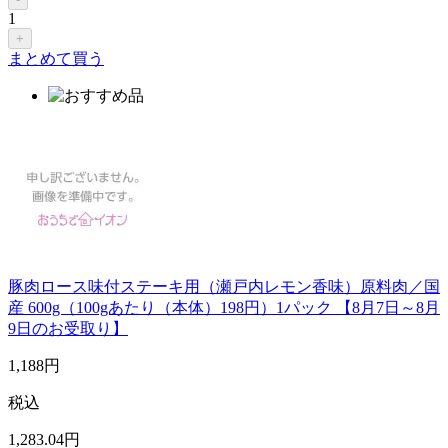
1
+
まとめて買う
豚肉ロース味付ステーキ用（瀬戸内レモン香味）原料肉／国
産 600g（100gあたり（本体）198円）1パック 【8月7日～8月
9日のお受取り】
1,188
円
税込
1,283
.04
円