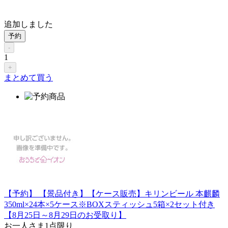
追加しました
予約
-
1
+
まとめて買う
【予約】 【景品付き】【ケース販売】キリンビール 本麒麟
350ml×24本×5ケース※BOXスティッシュ5箱×2セット付き
【8月25日～8月29日のお受取り】
お一人さま
1点限り