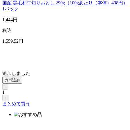
国産 黒毛和牛切りおとし 290g（100gあたり（本体）498円）
1パック
1,444
円
税込
1,559
.52
円
追加しました
カゴ追加
-
1
+
まとめて買う