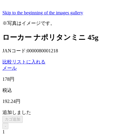
Skip to the beginning of the images gallery
※写真はイメージです。
ローカー ナポリタンミニ 45g
JANコード:0000080001218
比較リストに入れる
メール
178
円
税込
192
.24
円
追加しました
カゴ追加
-
1