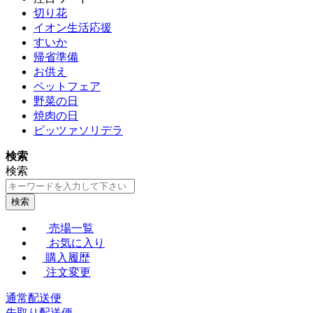
切り花
イオン生活応援
すいか
帰省準備
お供え
ペットフェア
野菜の日
焼肉の日
ピッツァソリデラ
検索
検索
検索
売場一覧
お気に入り
購入履歴
注文変更
通常配送便
先取り配送便