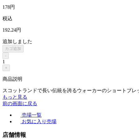
178
円
税込
192
.24
円
追加しました
カゴ追加
-
1
+
商品説明
スコットランドで長い伝統を誇るウォーカーのショートブレ
もっと見る
前の画面に戻る
売場一覧
お気に入り売場
店舗情報