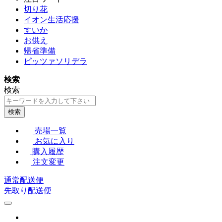
切り花
イオン生活応援
すいか
お供え
帰省準備
ピッツァソリデラ
検索
検索
検索
売場一覧
お気に入り
購入履歴
注文変更
通常配送便
先取り配送便