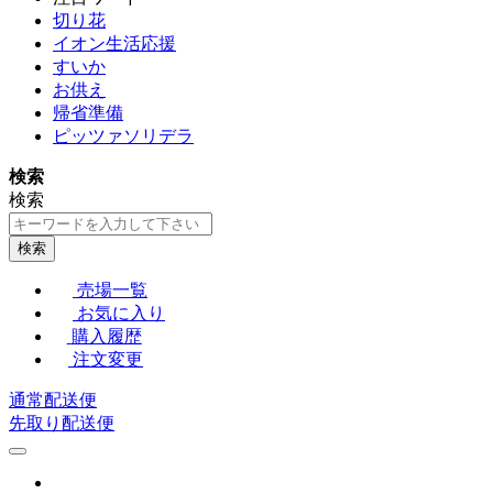
切り花
イオン生活応援
すいか
お供え
帰省準備
ピッツァソリデラ
検索
検索
検索
売場一覧
お気に入り
購入履歴
注文変更
通常配送便
先取り配送便