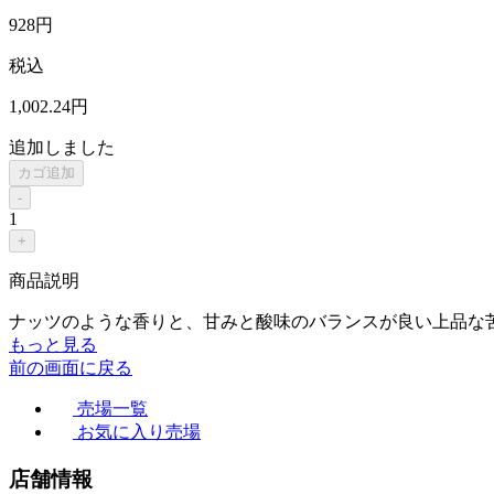
928
円
税込
1,002
.24
円
追加しました
カゴ追加
-
1
+
商品説明
ナッツのような香りと、甘みと酸味のバランスが良い上品な
もっと見る
前の画面に戻る
売場一覧
お気に入り売場
店舗情報