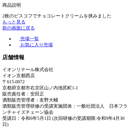
商品説明
2枚のビスコフでチョコレートクリームを挟みました
もっと見る
前の画面に戻る
売場一覧
お気に入り売場
店舗情報
イオンリテール株式会社
イオン京都西店
〒615-0072
京都府京都市右京区山ノ内池尻町1-1
販売責任者：安田正
酒類販売管理者：友野大輔
酒類販売管理研修の受講実施団体：一般社団法人 日本フラ
ンチャイズチェーン協会
受講日：令和6年5月1日 (次回研修の受講期限:令和9年4月30
日)