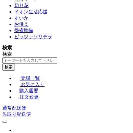
切り花
イオン生活応援
すいか
お供え
帰省準備
ピッツァソリデラ
検索
検索
検索
売場一覧
お気に入り
購入履歴
注文変更
通常配送便
先取り配送便