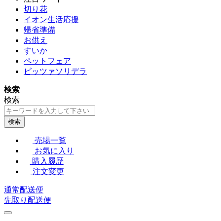
切り花
イオン生活応援
帰省準備
お供え
すいか
ペットフェア
ピッツァソリデラ
検索
検索
検索
売場一覧
お気に入り
購入履歴
注文変更
通常配送便
先取り配送便