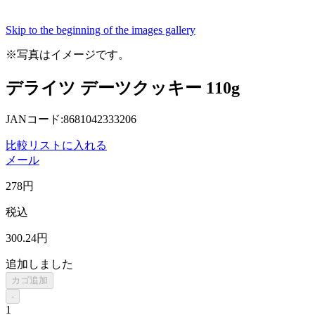
Skip to the beginning of the images gallery
※写真はイメージです。
デライツ デーツクッキー 110g
JANコード:8681042333206
比較リストに入れる
メール
278
円
税込
300
.24
円
追加しました
カゴ追加
-
1