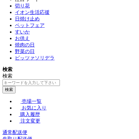
切り花
イオン生活応援
日焼け止め
ペットフェア
すいか
お供え
焼肉の日
野菜の日
ピッツァソリデラ
検索
検索
検索
売場一覧
お気に入り
購入履歴
注文変更
通常配送便
先取り配送便