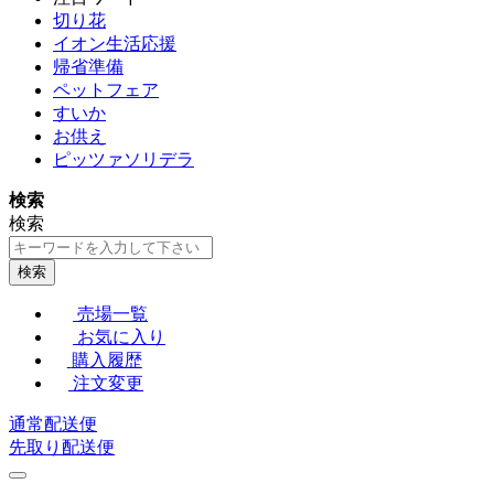
切り花
イオン生活応援
帰省準備
ペットフェア
すいか
お供え
ピッツァソリデラ
検索
検索
検索
売場一覧
お気に入り
購入履歴
注文変更
通常配送便
先取り配送便