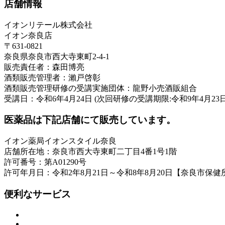
店舗情報
イオンリテール株式会社
イオン奈良店
〒631-0821
奈良県奈良市西大寺東町2-4-1
販売責任者：森田博亮
酒類販売管理者：瀨戸啓彰
酒類販売管理研修の受講実施団体：龍野小売酒販組合
受講日：令和6年4月24日 (次回研修の受講期限:令和9年4月23日
医薬品は下記店舗にて販売しています。
イオン薬局イオンスタイル奈良
店舗所在地：奈良市西大寺東町二丁目4番1号1階
許可番号：第A01290号
許可年月日：令和2年8月21日～令和8年8月20日【奈良市保健
便利なサービス