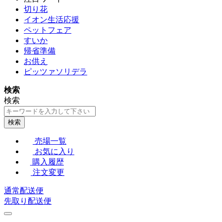
切り花
イオン生活応援
ペットフェア
すいか
帰省準備
お供え
ピッツァソリデラ
検索
検索
検索
売場一覧
お気に入り
購入履歴
注文変更
通常配送便
先取り配送便