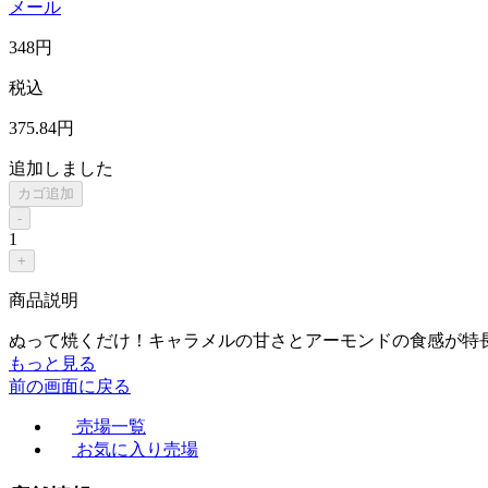
メール
348
円
税込
375
.84
円
追加しました
カゴ追加
-
1
+
商品説明
ぬって焼くだけ！キャラメルの甘さとアーモンドの食感が特
もっと見る
前の画面に戻る
売場一覧
お気に入り売場