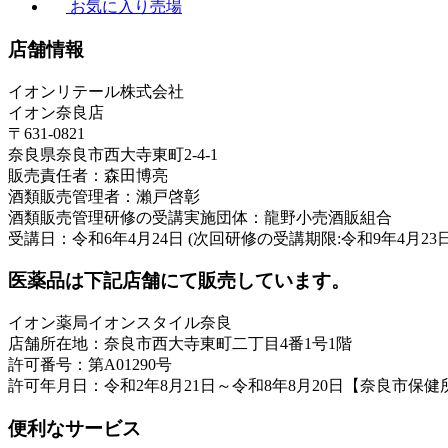
お気に入り売場
店舗情報
イオンリテール株式会社
イオン奈良店
〒631-0821
奈良県奈良市西大寺東町2-4-1
販売責任者：森田博亮
酒類販売管理者：瀨戸啓彰
酒類販売管理研修の受講実施団体：龍野小売酒販組合
受講日：令和6年4月24日 (次回研修の受講期限:令和9年4月23日
医薬品は下記店舗にて販売しています。
イオン薬局イオンスタイル奈良
店舗所在地：奈良市西大寺東町二丁目4番1号1階
許可番号：第A01290号
許可年月日：令和2年8月21日～令和8年8月20日【奈良市保健
便利なサービス