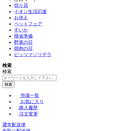
切り花
イオン生活応援
お供え
ペットフェア
すいか
帰省準備
野菜の日
焼肉の日
ピッツァソリデラ
検索
検索
検索
売場一覧
お気に入り
購入履歴
注文変更
通常配送便
先取り配送便