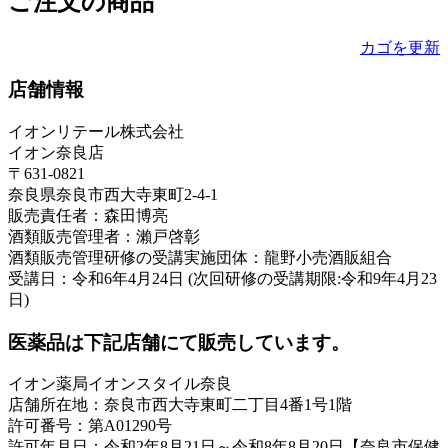
ご注文の商品
カゴを更新
店舗情報
イオンリテール株式会社
イオン奈良店
〒631-0821
奈良県奈良市西大寺東町2-4-1
販売責任者：森田博亮
酒類販売管理者：瀨戸啓彰
酒類販売管理研修の受講実施団体：龍野小売酒販組合
受講日：令和6年4月24日 (次回研修の受講期限:令和9年4月23
日)
医薬品は下記店舗にて販売しています。
イオン薬局イオンスタイル奈良
店舗所在地：奈良市西大寺東町二丁目4番1号1階
許可番号：第A01290号
許可年月日：令和2年8月21日～令和8年8月20日【奈良市保健