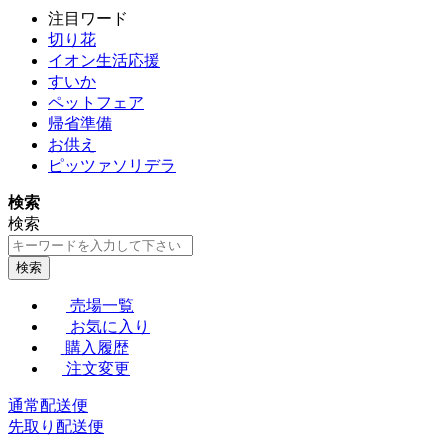
注目ワード
切り花
イオン生活応援
すいか
ペットフェア
帰省準備
お供え
ピッツァソリデラ
検索
検索
検索
売場一覧
お気に入り
購入履歴
注文変更
通常配送便
先取り配送便