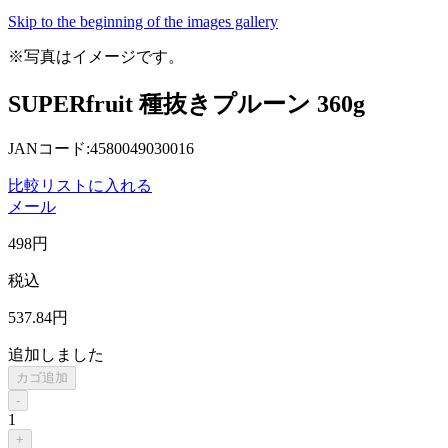
Skip to the beginning of the images gallery
※写真はイメージです。
SUPERfruit 種抜きプルーン 360g
JANコード:4580049030016
比較リストに入れる
メール
498
円
税込
537
.84
円
追加しました
カゴ追加
-
1
+