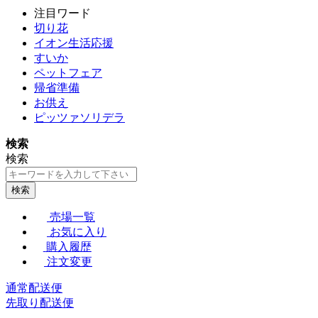
注目ワード
切り花
イオン生活応援
すいか
ペットフェア
帰省準備
お供え
ピッツァソリデラ
検索
検索
検索
売場一覧
お気に入り
購入履歴
注文変更
通常配送便
先取り配送便