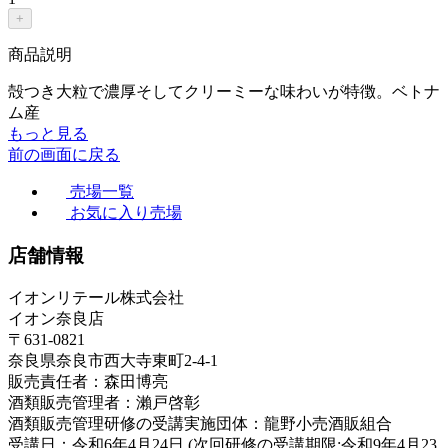
+
商品説明
殻つき大粒で濃厚そしてクリーミーな味わいが特徴。ベトナ
ム産
もっと見る
前の画面に戻る
売場一覧
お気に入り売場
店舗情報
イオンリテール株式会社
イオン奈良店
〒631-0821
奈良県奈良市西大寺東町2-4-1
販売責任者：森田博亮
酒類販売管理者：瀨戸啓彰
酒類販売管理研修の受講実施団体：龍野小売酒販組合
受講日：令和6年4月24日 (次回研修の受講期限:令和9年4月23