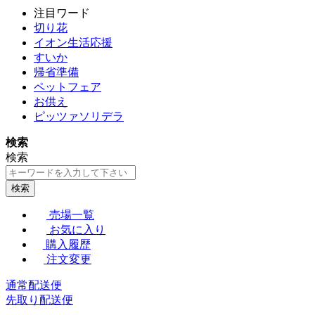
注目ワード
切り花
イオン生活応援
すいか
帰省準備
ペットフェア
お供え
ピッツァソリデラ
検索
検索
検索
売場一覧
お気に入り
購入履歴
注文変更
通常配送便
先取り配送便