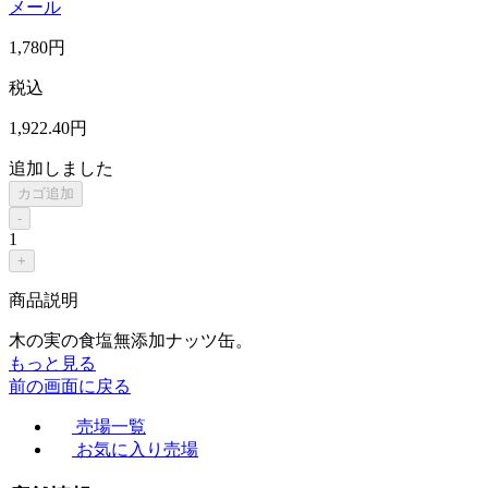
メール
1,780
円
税込
1,922
.40
円
追加しました
カゴ追加
-
1
+
商品説明
木の実の食塩無添加ナッツ缶。
もっと見る
前の画面に戻る
売場一覧
お気に入り売場