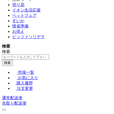
切り花
イオン生活応援
ペットフェア
すいか
帰省準備
お供え
ピッツァソリデラ
検索
検索
検索
売場一覧
お気に入り
購入履歴
注文変更
通常配送便
先取り配送便