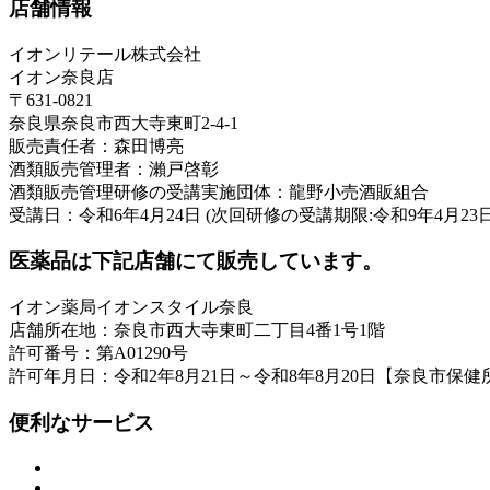
店舗情報
イオンリテール株式会社
イオン奈良店
〒631-0821
奈良県奈良市西大寺東町2-4-1
販売責任者：森田博亮
酒類販売管理者：瀨戸啓彰
酒類販売管理研修の受講実施団体：龍野小売酒販組合
受講日：令和6年4月24日 (次回研修の受講期限:令和9年4月23日
医薬品は下記店舗にて販売しています。
イオン薬局イオンスタイル奈良
店舗所在地：奈良市西大寺東町二丁目4番1号1階
許可番号：第A01290号
許可年月日：令和2年8月21日～令和8年8月20日【奈良市保健
便利なサービス